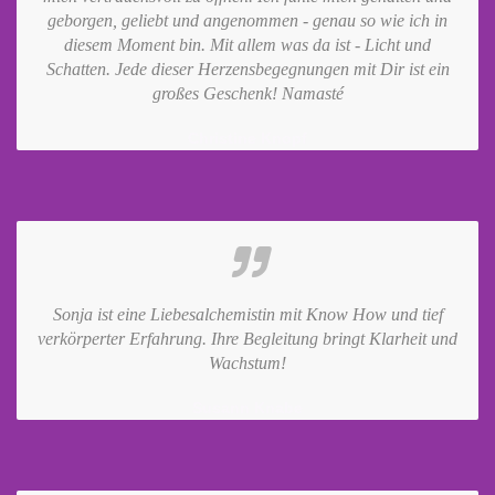
geborgen, geliebt und angenommen - genau so wie ich in
diesem Moment bin. Mit allem was da ist - Licht und
Schatten. Jede dieser Herzensbegegnungen mit Dir ist ein
großes Geschenk! Namasté
Christine Knopf
Sonja ist eine Liebesalchemistin mit Know How und tief
verkörperter Erfahrung. Ihre Begleitung bringt Klarheit und
Wachstum!
Susann Knabe