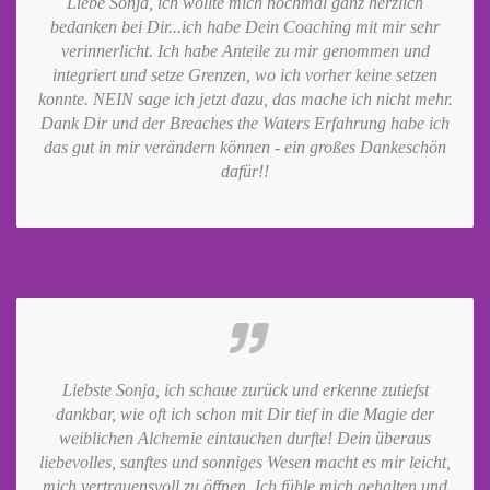
Liebe Sonja, ich wollte mich nochmal ganz herzlich
bedanken bei Dir...ich habe Dein Coaching mit mir sehr
verinnerlicht. Ich habe Anteile zu mir genommen und
integriert und setze Grenzen, wo ich vorher keine setzen
konnte. NEIN sage ich jetzt dazu, das mache ich nicht mehr.
Dank Dir und der Breaches the Waters Erfahrung habe ich
das gut in mir verändern können - ein großes Dankeschön
dafür!!
Heike Winchenbach
Liebste Sonja, ich schaue zurück und erkenne zutiefst
dankbar, wie oft ich schon mit Dir tief in die Magie der
weiblichen Alchemie eintauchen durfte! Dein überaus
liebevolles, sanftes und sonniges Wesen macht es mir leicht,
mich vertrauensvoll zu öffnen. Ich fühle mich gehalten und